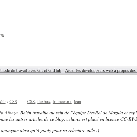
ne
hode de travail avec Git et GitHub
-
Aider les développeurs web à propos des 
Web
›
CSS
CSS
flexbox
framework
lean
én Albeza
. Belén travaille au sein de l’équipe DevRel de Mozilla et exp
omme les autres articles de ce blog, celui-ci est placé en licence CC-BY-
anonyme ainsi qu’à goofy pour sa relecture utile :)