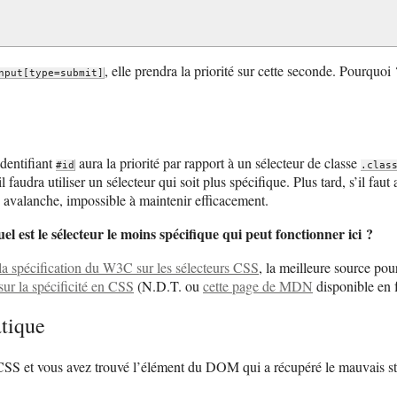
, elle prendra la priorité sur cette seconde. Pourquoi ?
nput[type=submit]
identifiant
aura la priorité par rapport à un sélecteur de classe
#id
.clas
l faudra utiliser un sélecteur qui soit plus spécifique. Plus tard, s’il fau
n avalanche, impossible à maintenir efficacement.
uel est le sélecteur le moins spécifique qui peut fonctionner ici ?
la spécification du W3C sur les sélecteurs CSS
, la meilleure source pou
 sur la spécificité en CSS
(N.D.T. ou
cette page de MDN
disponible en f
atique
 CSS et vous avez trouvé l’élément du DOM qui a récupéré le mauvais sty