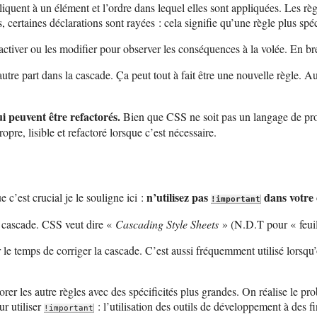
pliquent à un élément et l’ordre dans lequel elles sont appliquées. Les règ
 certaines déclarations sont rayées : cela signifie qu’une règle plus spéc
activer ou les modifier pour observer les conséquences à la volée. En bre
utre part dans la cascade. Ça peut tout à fait être une nouvelle règle. A
i peuvent être refactorés.
Bien que CSS ne soit pas un langage de progr
pre, lisible et refactoré lorsque c’est nécessaire.
n’utilisez pas
dans votre 
c’est crucial je le souligne ici :
!important
a cascade. CSS veut dire «
Cascading Style Sheets
» (N.D.T pour « feuill
r le temps de corriger la cascade. C’est aussi fréquemment utilisé lorsqu
orer les autre règles avec des spécificités plus grandes. On réalise le p
ur utiliser
: l’utilisation des outils de développement à des f
!important