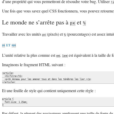
d’une propriété qui vous permettront de résoudre votre bug. Utiliser
!
Une fois que vous savez quel CSS fonctionnera, vous pouvez retourner à
Le monde ne s’arrête pas à
et
px
%
Travailler avec les unités
(pixels) et
(pourcentages) est assez intui
px
%
et
em
rem
L’unité relative la plus connue est
.
est équivalent à la taille de 
em
1em
Imaginons le fragment HTML suivant :
<article>

  <h1>Titre</h1>

  <p>Un Anneau pour les amener tous et dans les ténèbres les lier.</p>

Et une feuille de style qui contient uniquement cette règle :
article {

  font-size: 1.25em;

Par défaut, la plupart des navigateurs appliquent une taille de fonte de 