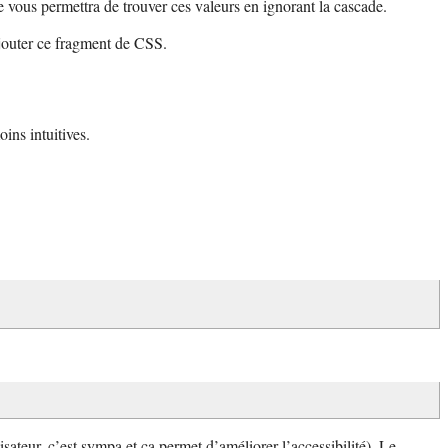
 vous permettra de trouver ces valeurs en ignorant la cascade.
ajouter ce fragment de CSS.
ins intuitives.
lisateur, c’est sympa et ça permet d’améliorer l’accessibilité). Le