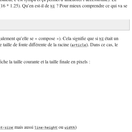
(16 * 1.25). Qu’en est-il de
? Pour mieux comprendre ce qui va se
h1
 également qu’elle se « compose »). Cela signifie que si
était un
h1
 taille de fonte différente de la racine (
). Dans ce cas, le
article
he la taille courante et la taille finale en pixels :
mais aussi
ou
)
nt-size
line-height
width