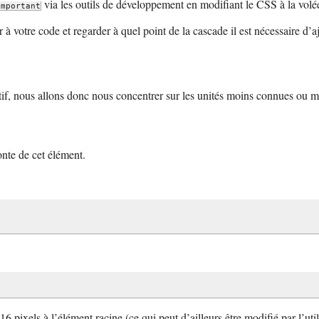
via les outils de développement en modifiant le CSS à la volée
important
 votre code et regarder à quel point de la cascade il est nécessaire d’
tif, nous allons donc nous concentrer sur les unités moins connues ou mo
fonte de cet élément.
16 pixels à l’élément racine (ce qui peut d’ailleurs être modifié par l’uti