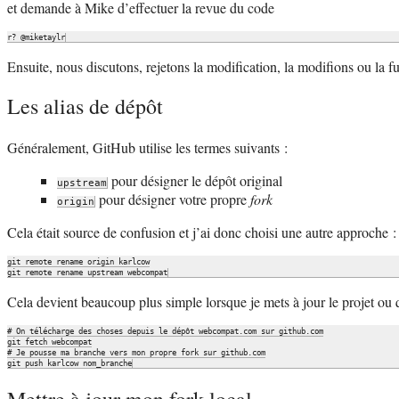
et demande à Mike d’effectuer la revue du code
Ensuite, nous discutons, rejetons la modification, la modifions ou la f
Les alias de dépôt
Généralement, GitHub utilise les termes suivants :
pour désigner le dépôt original
upstream
pour désigner votre propre
fork
origin
Cela était source de confusion et j’ai donc choisi une autre approche :
git remote rename origin karlcow

Cela devient beaucoup plus simple lorsque je mets à jour le projet ou 
# On télécharge des choses depuis le dépôt webcompat.com sur github.com

git fetch webcompat

# Je pousse ma branche vers mon propre fork sur github.com
