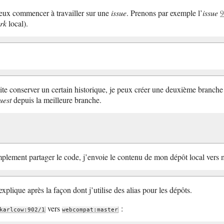
 peux commencer à travailler sur une
issue
. Prenons par exemple l’
issue
9
ork
local).
uhaite conserver un certain historique, je peux créer une deuxième branc
uest
depuis la meilleure branche.
simplement partager le code, j’envoie le contenu de mon dépôt local ver
’explique après la façon dont j’utilise des alias pour les dépôts.
vers
:
karlcow:902/1
webcompat:master