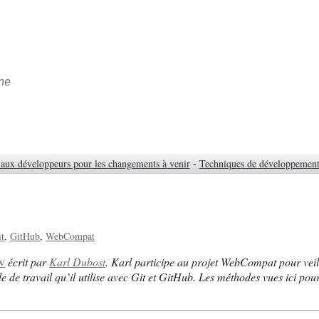
ne
aux développeurs pour les changements à venir
-
Techniques de développemen
it
GitHub
WebCompat
w
écrit par
Karl Dubost
. Karl participe au projet WebCompat pour veill
de de travail qu’il utilise avec Git et GitHub. Les méthodes vues ici pour