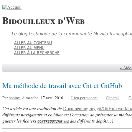
Bidouilleux d'Web
Le blog technique de la communauté Mozilla francopho
ALLER AU CONTENU
ALLER AU MENU
ALLER À LA RECHERCHE
« Aide 
Ma méthode de travail avec Git et GitHub
Par
sphinx
,
dimanche, 17 avril 2016.
Lien permanent
Général
G
Cet article est une traduction de
Documenting my git/GitHub worklo
différents navigateurs et ce billet est l’occasion de présenter la métho
guetter les fichiers
des différents dépôts. ;)
CONTRIBUTING.md