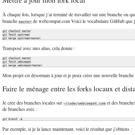
Mettre à jour mon fork local
À chaque fois, lorsque j’ai terminé de travailler sur une branche ou que
branche
de webcompat.com Voici le vocabulaire GitHub que j’
master
git checkout master

git fetch upstream

Transposé avec mes alias, cela donne :
git checkout master

git fetch webcompat

Mon projet est désormais à jour et je peux créer une nouvelle branche po
Faire le ménage entre les forks locaux et dist
Je crée des branches locales sur
et des branches
~/code/webcompat.com
de branches avec :
Par exemple, si je la lance maintenant, voici le résultat que j’obtiens :