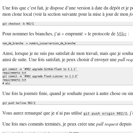
Une fois que c’est fait, je dispose d’une version à date du dépôt et je
mon clone local (voir la section suivante pour la mise à jour de mon
f
Pour nommer les branches, j’ai « emprunté » le protocole de
Mike
:
Ainsi, lorsque je ne suis pas satisfait de mon travail, mais que je so
ainsi de suite. Une fois satisfait, je peux choisir d’envoyer une
pull req
git commit -m ’#902 upgrade GitHub-Flask to 3.1.1’ 

requirements.txt

git commit -m ’#902 upgrade Flask-Limiter to 2.2.0’

requirements.txt

Une fois la journée finie, quand je souhaite passer à autre chose ou 
Vous aurez remarqué que je n’ai pas utilisé
, j
git push origin 902/1
Une fois mes commits terminés, je peux créer une
pull request
depuis