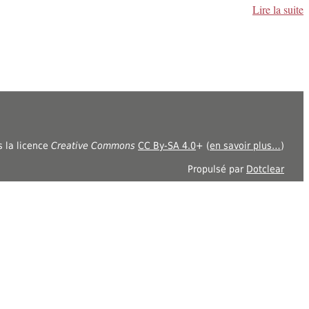
Lire la suite
s la licence
Creative Commons
CC By-SA 4.0
+ (
en savoir plus…
)
Propulsé par
Dotclear