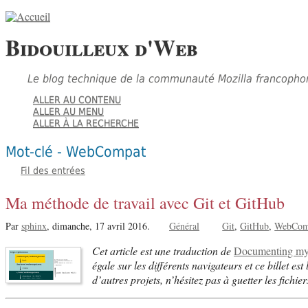
Bidouilleux d'Web
Le blog technique de la communauté Mozilla francopho
ALLER AU CONTENU
ALLER AU MENU
ALLER À LA RECHERCHE
Mot-clé - WebCompat
Fil des entrées
Ma méthode de travail avec Git et GitHub
Par
sphinx
,
dimanche, 17 avril 2016.
Général
Git
GitHub
WebCom
Cet article est une traduction de
Documenting my
égale sur les différents navigateurs et ce billet e
d’autres projets, n’hésitez pas à guetter les fichie