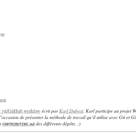
ne
pat
 git/GitHub worklow
écrit par
Karl Dubost
. Karl participe au projet 
st l’occasion de présenter la méthode de travail qu’il utilise avec Git et
rs
des différents dépôts. ;)
CONTRIBUTING.md