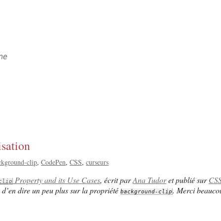
ne
isation
ckground-clip
CodePen
CSS
curseurs
Property and its Use Cases
, écrit par
Ana Tudor
et publié sur
CSS
clip
on d’en dire un peu plus sur la propriété
. Merci beaucou
background-clip