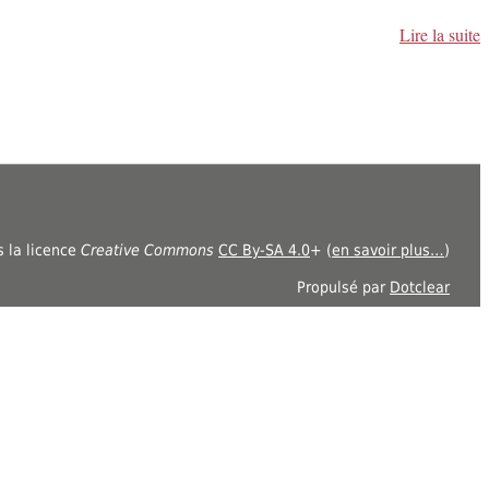
Lire la suite
s la licence
Creative Commons
CC By-SA 4.0
+ (
en savoir plus…
)
Propulsé par
Dotclear