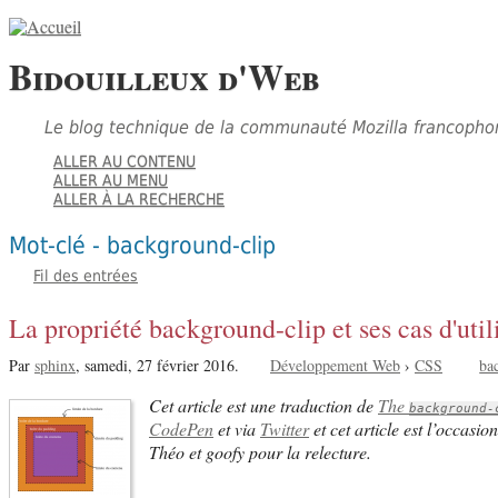
Bidouilleux d'Web
Le blog technique de la communauté Mozilla francopho
ALLER AU CONTENU
ALLER AU MENU
ALLER À LA RECHERCHE
Mot-clé - background-clip
Fil des entrées
La propriété background-clip et ses cas d'util
Par
sphinx
,
samedi, 27 février 2016.
Développement Web
›
CSS
ba
Cet article est une traduction de
The
background-
CodePen
et via
Twitter
et cet article est l’occasi
Théo et goofy pour la relecture.