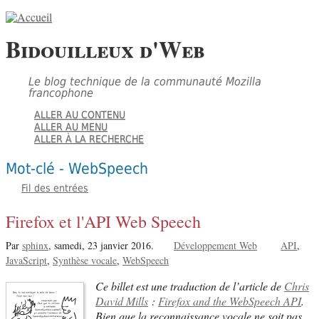
Bidouilleux d'Web
Le blog technique de la communauté Mozilla
francophone
ALLER AU CONTENU
ALLER AU MENU
ALLER À LA RECHERCHE
Mot-clé - WebSpeech
Fil des entrées
Firefox et l'API Web Speech
Par
sphinx
,
samedi, 23 janvier 2016.
Développement Web
API
JavaScript
Synthèse vocale
WebSpeech
Ce billet est une traduction de l’article de
Chris
David Mills
:
Firefox and the WebSpeech API
.
Bien que la reconnaissance vocale ne soit pas