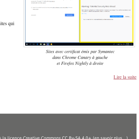
ites qui
Sites avec certificat émis par Symantec
dans Chrome Canary à gauche
et Firefox Nightly à droite
Lire la suite
s la licence
Creative Commons
CC By-SA 4.0
+ (
en savoir plus…
)