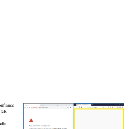
onfiance
tels
ette