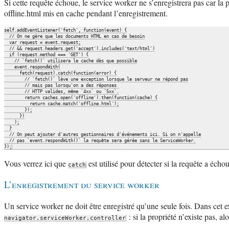
Si cette requête échoue, le service worker ne s’enregistrera pas car la
offline.html mis en cache pendant l’enregistrement.
self.addEventListener('fetch', function(event) {

  // On ne gère que les documents HTML en cas de besoin

  var request = event.request;

  // && request.headers.get('accept').includes('text/html')

  if (request.method === 'GET') {

    // `fetch()` utilisera le cache dès que possible

    event.respondWith(

      fetch(request).catch(function(error) {

        // `fetch()` lève une exception lorsque le serveur ne répond pas

        // mais pas lorsqu'on a des réponses 

        // HTTP valides, même `4xx` ou `5xx`.

        return caches.open('offline').then(function(cache) {

          return cache.match('offline.html');

        });

      })

    );

  }

  // On peut ajouter d'autres gestionnaires d'événements ici. Si on n'appelle

  // pas `event.respondWith()` la requête sera gérée sans le ServiceWorker.

Vous verrez ici que
est utilisé pour détecter si la requête a éch
catch
L’enregistrement du service worker
Un service worker ne doit être enregistré qu’une seule fois. Dans cet ex
: si la propriété n’existe pas, al
navigator.serviceWorker.controller