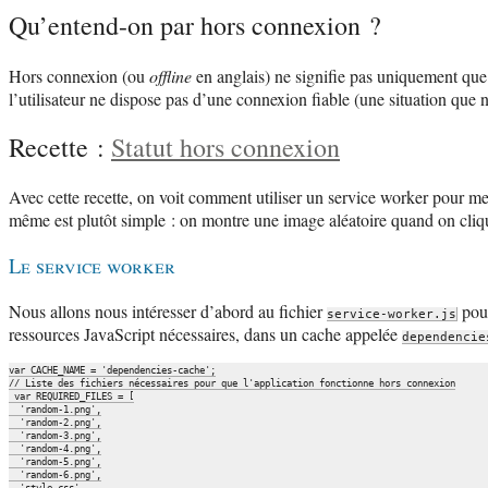
Qu’entend-on par hors connexion ?
Hors connexion (ou
offline
en anglais) ne signifie pas uniquement que l
l’utilisateur ne dispose pas d’une connexion fiable (une situation que 
Recette :
Statut hors connexion
Avec cette recette, on voit comment utiliser un service worker pour mettr
même est plutôt simple : on montre une image aléatoire quand on cliqu
Le service worker
Nous allons nous intéresser d’abord au fichier
pour
service-worker.js
ressources JavaScript nécessaires, dans un cache appelée
dependencie
var CACHE_NAME = 'dependencies-cache';

// Liste des fichiers nécessaires pour que l'application fonctionne hors connexion

 var REQUIRED_FILES = [

  'random-1.png',

  'random-2.png',

  'random-3.png',

  'random-4.png',

  'random-5.png',

  'random-6.png',

  'style.css',
