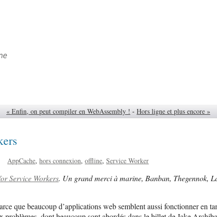
ne
« Enfin, on peut compiler en WebAssembly !
-
Hors ligne et plus encore »
kers
AppCache
hors connexion
offline
Service Worker
for Service Workers
. Un grand merci à marine, Banban, Thegennok, LaPa
rce que beaucoup d’applications web semblent aussi fonctionner en tant
 problèmes, dont beaucoup sont abordés dans le billet de Jake Archiba