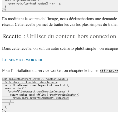
  function getRandomNumber() {

    return Math.floor(Math.random() * 6) + 1;

  }

En modifiant la source de l’image, nous déclencherions une demande sur
réseau. Cette recette permet de traiter les cas les plus simples du trait
Recette :
Utiliser du contenu hors connexion 
Dans cette recette, on suit un autre scénario plutôt simple : on réc
Le service worker
Pour l’installation du service worker, on récupère le fichier
offline.h
self.addEventListener('install', function(event) {

  // On place `offline.html` dans le cache

  var offlineRequest = new Request('offline.html');

  event.waitUntil(

    fetch(offlineRequest).then(function(response) {

      return caches.open('offline').then(function(cache) {

        return cache.put(offlineRequest, response);

      });

    })

  );
