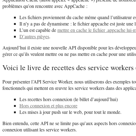
problèmes qu’on rencontre avec AppCache :
Les fichiers proviennent du cache même quand l’utilisateur es
Il n’y a pas de dynamisme : le fichier appcache est juste une l
L’un est capable de
mettre en cache le fichier .appcache lui
D’autres pièges
.
Aujourd’hui il existe une nouvelle API disponible pour les développe
gérer ce qu’ils veulent mettre ou ne pas mettre en cache pour une util
Voici le livre de recettes des service worke
Pour présenter l’API Service Worker, nous utiliserons des exemples tou
fonctionnels qui mettent en œuvre les service workers dans des applic
Les recettes hors connexion (le billet d’aujourd’hui)
Hors connexion et plus encore
Les mises à jour push sur le web, pour tout le monde.
Bien entendu, cette API ne se limite pas qu’aux aspects hors connexion
connexion utilisant les service workers.