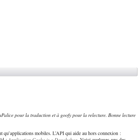
lice pour la traduction et à goofy pour la relecture. Bonne lecture
 qu’applications mobiles. L’API qui aide au hors connexion :
ld :
Application Cache is a Douchebag
. Voici quelques-uns des