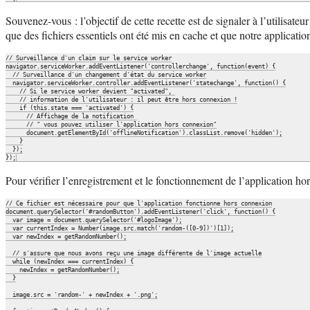
Souvenez-vous : l’objectif de cette recette est de signaler à l’utilisate
que des fichiers essentiels ont été mis en cache et que notre applicatio
// Surveillance d'un claim sur le service worker

navigator.serviceWorker.addEventListener('controllerchange', function(event) {

  // Surveillance d'un changement d'état du service worker

  navigator.serviceWorker.controller.addEventListener('statechange', function() {

    // Si le service worker devient "activated", 

    // information de l'utilisateur : il peut être hors connexion !

    if (this.state === 'activated') {

      // Affichage de la notification 

      // " vous pouvez utiliser l'application hors connexion"

      document.getElementById('offlineNotification').classList.remove('hidden');

    }

  });

Pour vérifier l’enregistrement et le fonctionnement de l’application hors
// Ce fichier est nécessaire pour que l'application fonctionne hors connexion

document.querySelector('#randomButton').addEventListener('click', function() {

  var image = document.querySelector('#logoImage');

  var currentIndex = Number(image.src.match('random-([0-9])')[1]);

  var newIndex = getRandomNumber();

  // s'assure que nous avons reçu une image différente de l'image actuelle

  while (newIndex === currentIndex) {

    newIndex = getRandomNumber();

  }

  image.src = 'random-' + newIndex + '.png';
