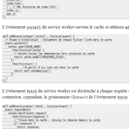
  'index.html',

  '/', // URL distincte de index.html !

  'index.js',

  'app.js'

L’événement
du service worker ouvrira le cache et utilisera
install
ad
self.addEventListener('install', function(event) {

  // Étape d'installation : chargement de chaque fichier listé dans le cache

  event.waitUntil(

    caches.open(CACHE_NAME)

      .then(function(cache) {

        // Ajoute toutes les dépendances hors connexion au cache

        return cache.addAll(REQUIRED_FILES);

      })

      .then(function() {

              //A partir d'ici tout est dans le cache

        return self.skipWaiting();

      })

  );

L’événement
du service worker est déclenché à chaque requête 
fetch
connexion, cependant, le gestionnaire (
listener
) de l’événement
fetch
self.addEventListener('fetch', function(event) {

  event.respondWith(

    caches.match(event.request)

      .then(function(response) {

        // Trouvé dans le cache - renvoie la réponse depuis le cache

        if (response) {

          return response;
