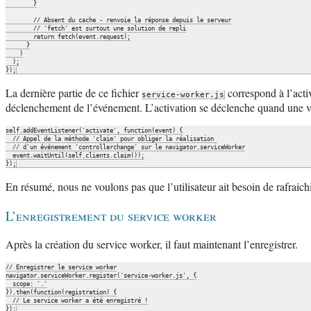
        }

        // Absent du cache - renvoie la réponse depuis le serveur

        // 'fetch' est surtout une solution de repli

        return fetch(event.request);

      }

    )

  );

La dernière partie de ce fichier
correspond à l’acti
service-worker.js
déclenchement de l’événement. L’activation se déclenche quand une vers
self.addEventListener('activate', function(event) {

  // Appel de la méthode 'claim' pour obliger la réalisation 

  // d'un événement 'controllerchange' sur le navigator.serviceWorker

  event.waitUntil(self.clients.claim());

En résumé, nous ne voulons pas que l’utilisateur ait besoin de rafraich
L’enregistrement du service worker
Après la création du service worker, il faut maintenant l’enregistrer.
// Enregistrer le service worker

navigator.serviceWorker.register('service-worker.js', {

  scope: '.'

}).then(function(registration) {

  // Le service worker a été enregistré !
