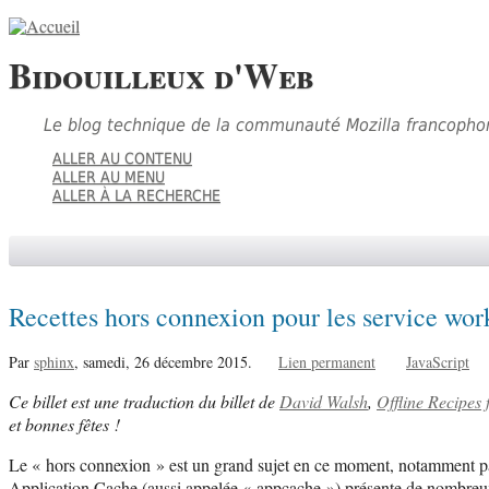
Bidouilleux d'Web
Le blog technique de la communauté Mozilla francopho
ALLER AU CONTENU
ALLER AU MENU
ALLER À LA RECHERCHE
Recettes hors connexion pour les service wor
Par
sphinx
,
samedi, 26 décembre 2015.
Lien permanent
JavaScript
Ce billet est une traduction du billet de
David Walsh
,
Offline Recipes 
et bonnes fêtes !
Le « hors connexion » est un grand sujet en ce moment, notamment pa
Application Cache (aussi appelée « appcache ») présente de nombreux