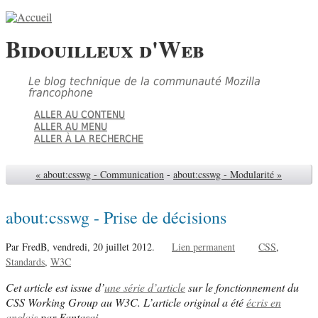
Bidouilleux d'Web
Le blog technique de la communauté Mozilla
francophone
ALLER AU CONTENU
ALLER AU MENU
ALLER À LA RECHERCHE
« about:csswg - Communication
-
about:csswg - Modularité »
about:csswg - Prise de décisions
Par FredB,
vendredi, 20 juillet 2012.
Lien permanent
CSS
Standards
W3C
Cet article est issue d’
une série d’article
sur le fonctionnement du
CSS Working Group au W3C. L’article original a été
écris en
anglais
par Fantasai.